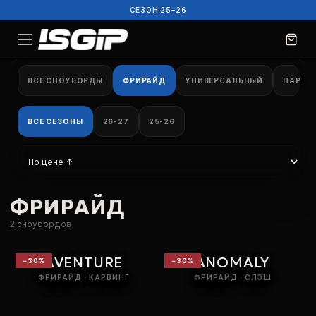
СЕЗОН 25–26
ВСЕ СНОУБОРДЫ
ФРИРАЙД
УНИВЕРСАЛЬНЫЙ
ПАРК
ВСЕ СЕЗОНЫ
26-27
25-26
ФРИРАЙД
2
сноубордов
AVENTURE
ANOMALY
−
30
%
−
30
%
ФРИРАЙД · КАРВИНГ
ФРИРАЙД · СЛЭШ