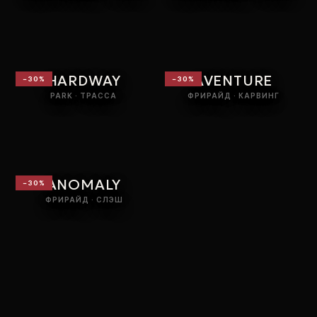
HARDWAY
AVENTURE
−
30
%
−
30
%
PARK · ТРАССА
ФРИРАЙД · КАРВИНГ
ANOMALY
−
30
%
ФРИРАЙД · СЛЭШ