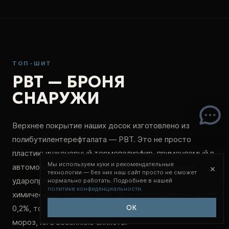
ТОП-ШИТ
PBT — БРОНЯ
СНАРУЖИ
Верхнее покрытие наших досок изготовлено из
полибутилентерефталата — PBT. Это не просто
пластик: инженерный термополиэфир, применяемый в
Мы используем куки и рекомендательные
автомобилестроении и авиации. Исключительная
×
технологии — без них наш сайт просто не сможет
ударопрочность, стойкость к царапинам и
нормально работать. Подробнее в нашей
политике конфиденциальности
.
химическому воздействию. Влагопоглощение — всего
ОК
0,2%, то есть доска не «напитывается» водой ни в
мороз, ни в весеннюю слякоть.