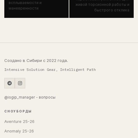
всплываемости и
живой торсионной работы и
маневренности
быстрого отклика
Создано в Сибири с 2022 года.
Intensive Solution Gear, Intelligent Path
@isgip_manager - вопросы
СНОУБОРДЫ
Aventure 25-26
Anomaly 25-26