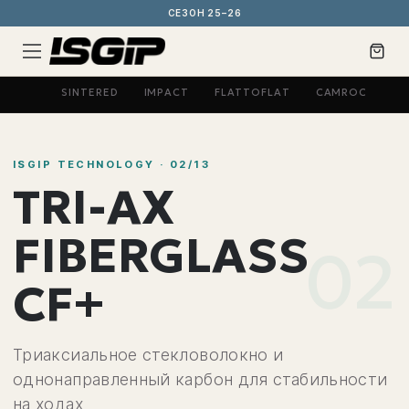
СЕЗОН 25–26
BI-AX
SINTERED
IMPACT
FLATTOFLAT
CAMROCK
G
ISGIP TECHNOLOGY ·
02
/
13
TRI-AX
FIBERGLASS
02
CF+
Триаксиальное стекловолокно и
однонаправленный карбон для стабильности
на ходах