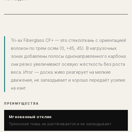
Tri-ax Fiberglass CF+ — это стеклоткань с ориентацией
волокон по трём осям (0, +45, 45). В нагрузочных
зонах добавлены полосы однонаправленного карбона:
они резко увеличивают осевую жёсткость без роста
веса. Итог — доска живо реагирует на мелкие
движения, не запаздывает и хорошо передаёт усилие
на кант.
ПРЕИМУЩЕСТВА
Мгновенный отклик
Трёхосная ткань не растягивается и не запаздывает