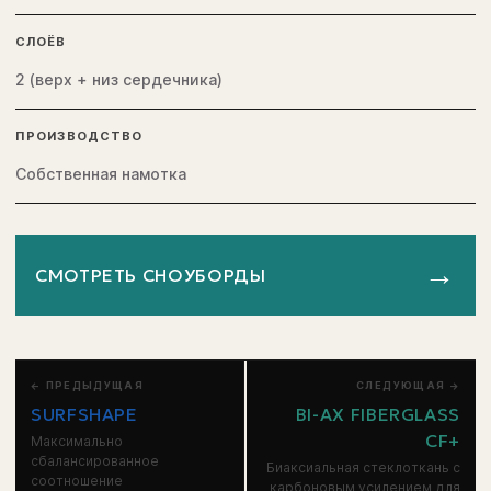
СЛОЁВ
2 (верх + низ сердечника)
ПРОИЗВОДСТВО
Собственная намотка
→
СМОТРЕТЬ СНОУБОРДЫ
← ПРЕДЫДУЩАЯ
СЛЕДУЮЩАЯ →
SURFSHAPE
BI-AX FIBERGLASS
CF+
Максимально
сбалансированное
Биаксиальная стеклоткань с
соотношение
карбоновым усилением для